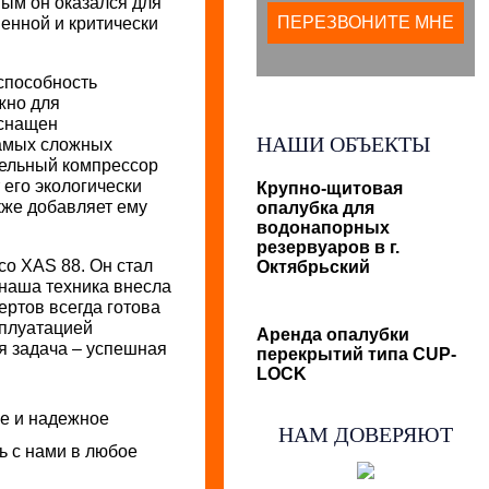
ым он оказался для
енной и критически
способность
жно для
оснащен
НАШИ ОБЪЕКТЫ
самых сложных
зельный компрессор
 его экологически
Крупно-щитовая
кже добавляет ему
опалубка для
водонапорных
резервуаров в г.
co XAS 88. Он стал
Октябрьский
 наша техника внесла
ертов всегда готова
сплуатацией
Аренда опалубки
я задача – успешная
перекрытий типа CUP-
LOCK
ое и надежное
НАМ ДОВЕРЯЮТ
ь с нами в любое