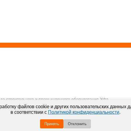
да строительного и промышленного оборудования Уфа
Аренда оборудования 2018. Все права защищены
аботку файлов cookie и других пользовательских данных д
ПОЛИТИКА КОНФИДЕНЦИАЛЬНОСТИ
в соответствии с
Политикой конфиденциальности
.
Пользуясь сайтом, Вы автоматически принимаете
ПРАВИЛА ПЕРЕДАЧИ И ОБРАБОТКИ ПЕРСОНАЛЬНЫХ ДАННЫХ
Принять
Отклонить