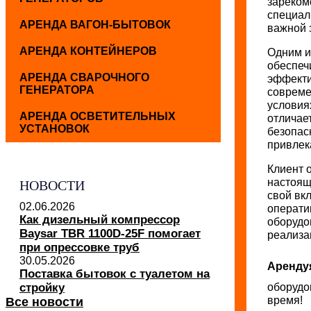
зареком
специал
АРЕНДА ВАГОН-БЫТОВОК
важной 
АРЕНДА КОНТЕЙНЕРОВ
Одним и
обеспеч
АРЕНДА СВАРОЧНОГО
эффекти
ГЕНЕРАТОРА
совреме
условия
АРЕНДА ОСВЕТИТЕЛЬНЫХ
отличае
УСТАНОВОК
безопас
привлек
Клиент
настоящ
НОВОСТИ
свой вк
02.06.2026
операти
Как дизельный компрессор
оборудо
Baysar TBR 1100D-25F помогает
реализа
при опрессовке труб
30.05.2026
Аренду
Поставка бытовок с туалетом на
стройку
оборудо
время!
Все новости