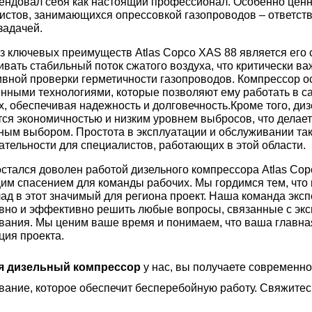
ендовал себя как настоящий профессионал. Особенно ценн
истов, занимающихся опрессовкой газопроводов – ответств
задачей.
з ключевых преимуществ Atlas Copco XAS 88 является его 
ивать стабильный поток сжатого воздуха, что критически ва
вной проверки герметичности газопроводов. Компрессор 
нными технологиями, которые позволяют ему работать в 
х, обеспечивая надежность и долговечность.
Кроме того, ди
тся экономичностью и низким уровнем выбросов, что делает
ным выбором. Простота в эксплуатации и обслуживании та
ательности для специалистов, работающих в этой области.
остался
довол
ен
работой дизельного компрессора Atlas Cop
им спасением для команды
рабочих
.
Мы гордимся тем, что
лад в этот значимый для региона проект. Наша команда эксп
вно и эффективно решить любые вопросы, связанные с эк
вания. Мы ценим ваше время и понимаем, что ваша главна
ция проекта.
я дизельный компрессор
у нас, вы получаете современн
вание, которое обеспечит бесперебойную работу. Свяжитес