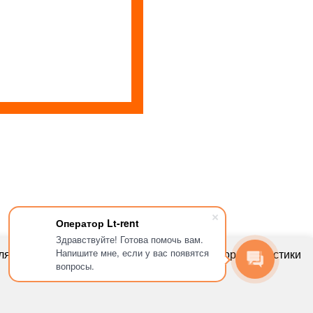
Оператор Lt-rent
lt-rent.ru
Здравствуйте! Готова помочь вам.
Аренда оборудования
Напишите мне, если у вас появятся
ля улучшения пользовательского опыта, сбора статистики
вопросы.